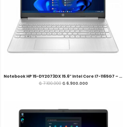
Notebook HP 15-DY2073DX 15.6″ Intel Core I7-1165G7 – Plata
El
El
₲
7.100.000
₲
6.900.000
precio
precio
original
actual
era:
es:
₲ 7.100.000.
₲ 6.900.000.