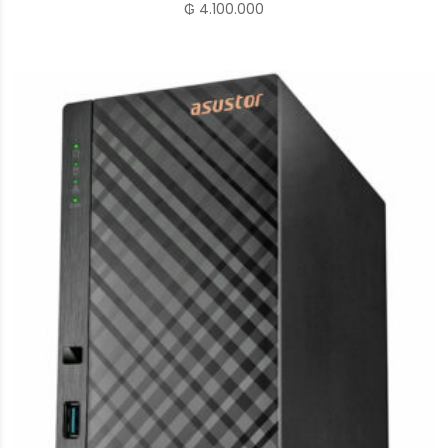
₲
4.100.000