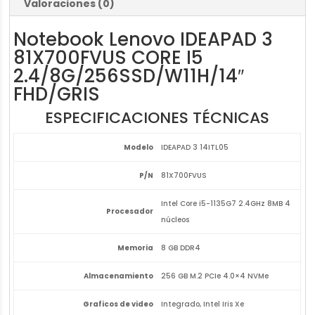
Valoraciones (0)
Notebook Lenovo IDEAPAD 3
81X700FVUS CORE I5
2.4/8G/256SSD/W11H/14″
FHD/GRIS
ESPECIFICACIONES TÉCNICAS
Modelo
IDEAPAD 3 14ITL05
P/N
81X700FVUS
Intel Core i5-1135G7 2.4GHz 8MB 4
Procesador
núcleos
Memoria
8 GB DDR4
Almacenamiento
256 GB M.2 PCIe 4.0×4 NVMe
Graficos de video
Integrado, Intel Iris Xe