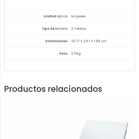
Unidad
óptica
No posee
Tipo de
batería
2 Celdas
Dimensiones
32.71 X 24.1 X 1.98 cm
Peso
2.11kg
Productos relacionados