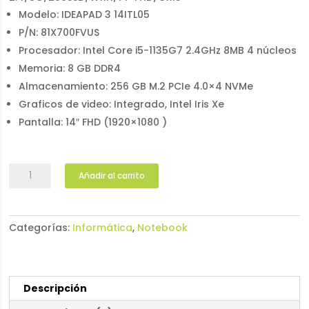
Modelo: IDEAPAD 3 14ITL05
P/N: 81X700FVUS
Procesador: Intel Core i5-1135G7 2.4GHz 8MB 4 núcleos
Memoria: 8 GB DDR4
Almacenamiento: 256 GB M.2 PCIe 4.0×4 NVMe
Graficos de video: Integrado, Intel Iris Xe
Pantalla: 14″ FHD (1920×1080 )
Notebook
Añadir al carrito
Lenovo
IdeaPad
3
Categorías:
Informática
,
Notebook
81X700FVUS
cantidad
Descripción