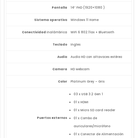
Pantalla
14″ FHD (1920×1080 )
Sistema operativo
Windows 11 Home
Conectividad
inalámbrica
WiFi 6 802.11ax + Bluetooth
Teclado
Ingles
Audio
Audio HD con altavoces estéreo
Camara
HD webcam
Color
Platinum Grey – Gris
03 x USB 3.2 Gen 1
01 x HDMI
01 x Micro SD card reader
Puertos externos
01 x Combo de
auriculares/micrófono
01 x Conector de Alimentación