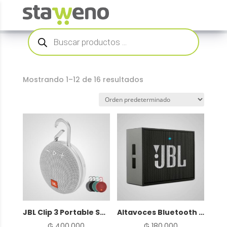
Búsqueda
de
productos
Mostrando 1–12 de 16 resultados
JBL Clip 3 Portable Speaker Blanco
Altavoces Bluetooth JBL GO
₲
400.000
₲
180.000