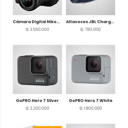
Cámara Digital Nikon D5300
Altavoces JBL Charge 3
₲
3.560.000
₲
780.000
GoPRO Hero 7 Silver
GoPRO Hero 7 White
₲
2.200.000
₲
1.800.000