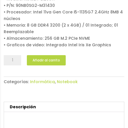
• P/N: 90NB0SG2-M31430
• Procesador: Intel 11va Gen Core i5-1135G7 2.4GHz 8MB 4
núcleos
• Memoria: 8 GB DDR4 3200 (2 x 4GB) / 01 Integrado; 01
Reemplazable
• Almacenamiento: 256 GB M.2 PCIe NVME
• Graficos de video: Integrado Intel Iris Xe Graphics
Notebook
Añadir al carrito
ASUS
VivoBook
K513EA-
Categorías:
Informática
,
Notebook
L12061T
cantidad
Descripción