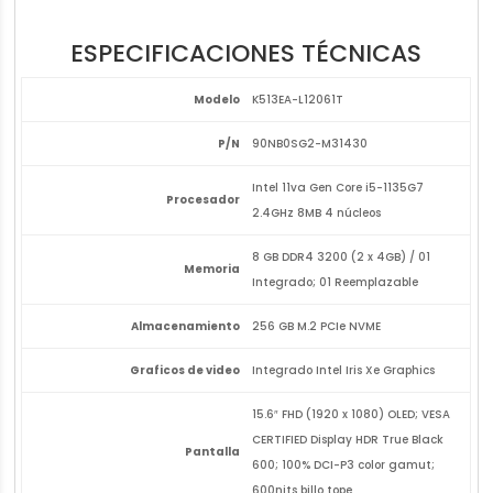
ESPECIFICACIONES TÉCNICAS
Modelo
K513EA-L12061T
P/N
90NB0SG2-M31430
Intel 11va Gen Core i5-1135G7
Procesador
2.4GHz 8MB 4 núcleos
8 GB DDR4 3200 (2 x 4GB) / 01
Memoria
Integrado; 01 Reemplazable
Almacenamiento
256 GB M.2 PCIe NVME
Graficos de video
Integrado Intel Iris Xe Graphics
15.6″ FHD (1920 x 1080) OLED; VESA
CERTIFIED Display HDR True Black
Pantalla
600; 100% DCI-P3 color gamut;
600nits billo tope