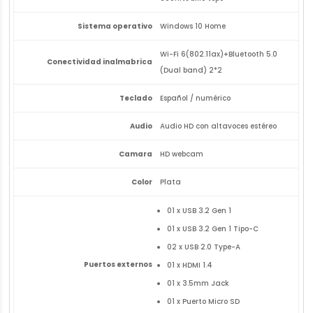
Sistema operativo
Windows 10 Home
Wi-Fi 6(802.11ax)+Bluetooth 5.0
Conectividad inalmabrica
(Dual band) 2*2
Teclado
Español / numérico
Audio
Audio HD con altavoces estéreo
Camara
HD webcam
Color
Plata
01 x USB 3.2 Gen 1
01 x USB 3.2 Gen 1 Tipo-C
02 x USB 2.0 Type-A
Puertos externos
01 x HDMI 1.4
01 x 3.5mm Jack
01 x Puerto Micro SD