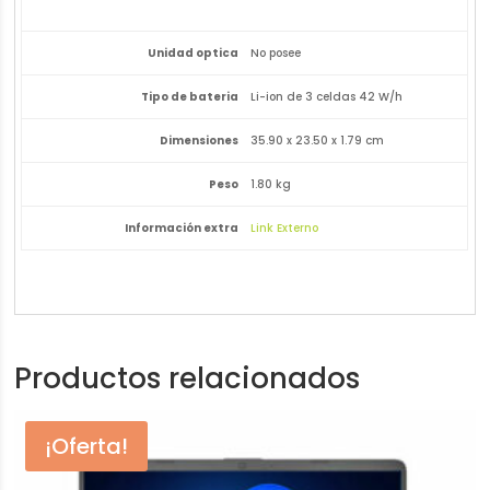
Unidad optica
No posee
Tipo de bateria
Li-ion de 3 celdas 42 W/h
Dimensiones
35.90 x 23.50 x 1.79 cm
Peso
1.80 kg
Información extra
Link Externo
Productos relacionados
¡Oferta!