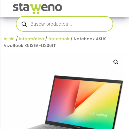
Búsqueda
de
productos
Inicio
/
Informática
/
Notebook
/ Notebook ASUS
VivoBook K513EA-L12061T