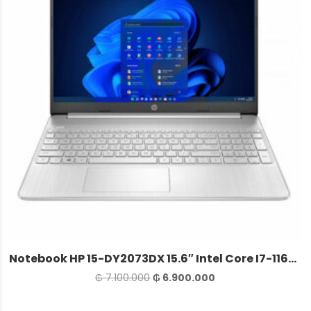
Notebook HP 15-DY2073DX 15.6″ Intel Core I7-1165G7 – Plata
El
El
₲
7.100.000
₲
6.900.000
precio
precio
original
actual