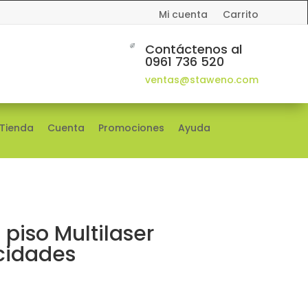
Mi cuenta
Carrito
Contáctenos al
0961 736 520
ventas@staweno.com
Tienda
Cuenta
Promociones
Ayuda
 piso Multilaser
cidades