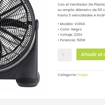
Con el Ventilador De Plástic
su amplio diámetro de 50 c
hasta 3 velocidades e incli
• Modelo: VL004
• Color: Negro
• Voltaje: 220V
• Potencia: 150W
Ventilador
Añadir al 
de
piso
Multilaser
VL004
Categoría:
Hogar
3
Velocidades
cantidad