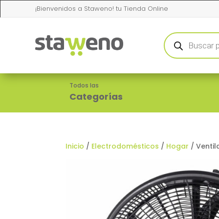
¡Bienvenidos a Staweno! tu Tienda Online
Búsqueda
de
productos
Todos las
Categorías
Inicio
/
Electrodomésticos
/
Hogar
/ Ventil